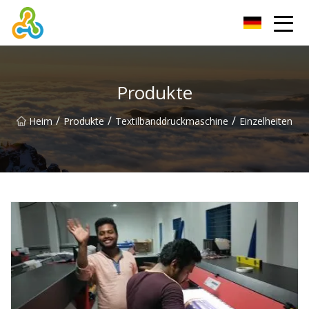
Taiwan Digital Textile Printer Group
Produkte
/
/
/
Heim
Produkte
Textilbanddruckmaschine
Einzelheiten